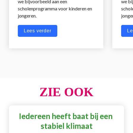
we bijvoorbeeld aan een 
we bi
scholenprogramma voor kinderen en 
schol
jongeren.
jonge
Lees verder
Le
ZIE OOK
Iedereen heeft baat bij een 
stabiel klimaat