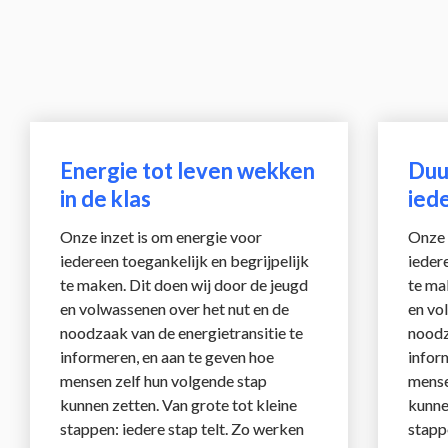
Energie tot leven wekken 
Duu
in de klas
ied
Onze inzet is om energie voor 
Onze 
iedereen toegankelijk en begrijpelijk 
iedere
te maken. Dit doen wij door de jeugd 
te ma
en volwassenen over het nut en de 
en vo
noodzaak van de energietransitie te 
noodz
informeren, en aan te geven hoe 
infor
mensen zelf hun volgende stap 
mense
kunnen zetten. Van grote tot kleine 
kunnen
stappen: iedere stap telt. Zo werken 
stappe