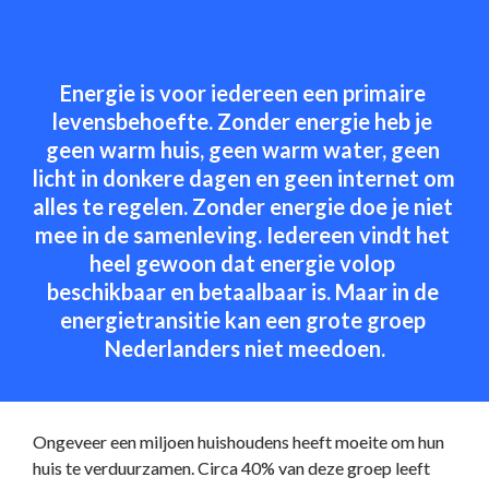
Energie is voor iedereen een primaire 
levensbehoefte. Zonder energie heb je 
geen warm huis, geen warm water, geen 
licht in donkere dagen en geen internet om 
alles te regelen. Zonder energie doe je niet 
mee in de samenleving. Iedereen vindt het 
heel gewoon dat energie volop 
beschikbaar en betaalbaar is. Maar in de 
energietransitie kan een grote groep 
Nederlanders niet meedoen.
Ongeveer een miljoen huishoudens heeft moeite om hun 
huis te verduurzamen. Circa 40% van deze groep leeft 